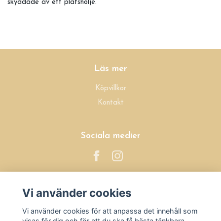
skyddade av ett platshölje.
Läs mer
Köpvillkor
Kontakt
Sociala medier
Vi använder cookies
Prenumerera på vårt nyhetsbrev
Vi använder cookies för att anpassa det innehåll som
visas för dig och för att du ska få bästa tänkbara